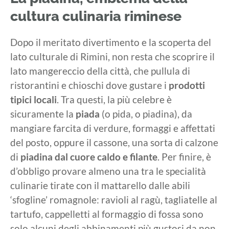
cultura culinaria riminese
Dopo il meritato divertimento e la scoperta del
lato culturale di Rimini, non resta che scoprire il
lato mangereccio della città, che pullula di
ristorantini e chioschi dove gustare i
prodotti
tipici locali
. Tra questi, la più celebre è
sicuramente la
piada
(o pida, o piadina), da
mangiare farcita di verdure, formaggi e affettati
del posto, oppure il cassone, una sorta di calzone
di
piadina dal cuore caldo e filante
. Per finire, è
d’obbligo provare almeno una tra le specialità
culinarie tirate con il mattarello dalle abili
‘sfogline’ romagnole: ravioli al ragù, tagliatelle al
tartufo, cappelletti al formaggio di fossa sono
solo alcuni degli abbinamenti più gustosi da non