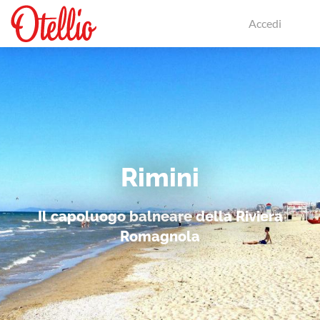
Accedi
Rimini
Il capoluogo balneare della Riviera
Romagnola