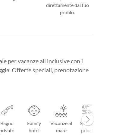
direttamente dal tuo
profilo.
le per vacanze all inclusive con i
ggia. Offerte speciali, prenotazione
Bagno
Family
Vacanze al
Spiaggia
Cucina
privato
hotel
mare
privata
tipica