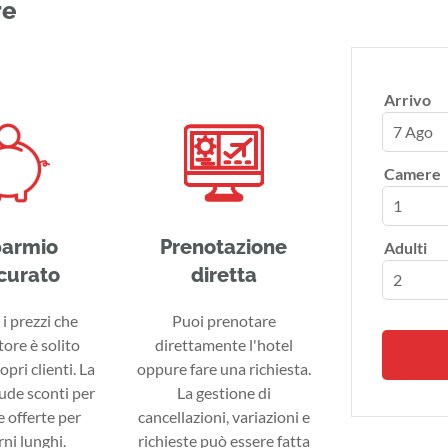
re
Arrivo
7 Ago
Camere
parmio
Prenotazione
Adulti
curato
diretta
i prezzi che
Puoi prenotare
tore è solito
direttamente l'hotel
ropri clienti. La
oppure fare una richiesta.
lude sconti per
La gestione di
 offerte per
cancellazioni, variazioni e
ni lunghi.
richieste può essere fatta