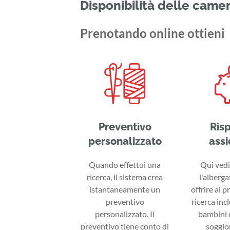
Disponibilità delle came
Prenotando online ottieni
Preventivo
Ris
personalizzato
assi
Quando effettui una
Qui vedi 
ricerca, il sistema crea
l'alberga
istantaneamente un
offrire ai p
preventivo
ricerca inc
personalizzato. Il
bambini e
preventivo tiene conto di
soggior